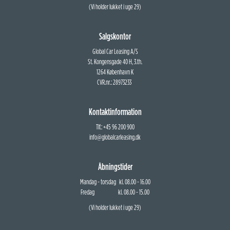
(Vi holder lukket i uge 29)
Salgskontor
Global Car Leasing A/S
St. Kongensgade 40 H, 3.th.
1264 København K
CVR.nr.: 28973233
Kontaktinformation
Tlf.: +45 96 200 900
info@globalcarleasing.dk
Åbningstider
Mandag - torsdag kl. 08.00 - 16.00
Fredag kl. 08.00 - 15.00
(Vi holder lukket i uge 29)