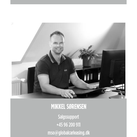
MIKKEL SØRENSEN
Salgssupport
+45 96 200 911
mso@globalcarleasing.dk