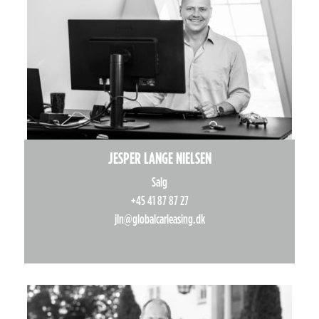
JESPER LANGE NIELSEN
Salg
+45 41 87 87 27
jln@globalcarleasing.dk