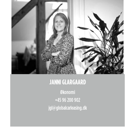
JANNI GLARGAARD
Økonomi
+45 96 200 902
jgl@globalcarleasing.dk