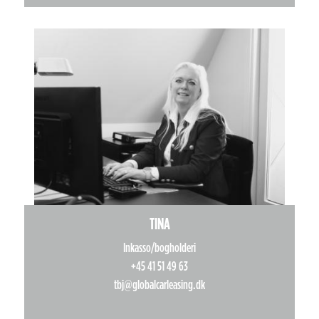
TINA
Inkasso/bogholderi
+45 41 51 49 63
tbj@globalcarleasing.dk