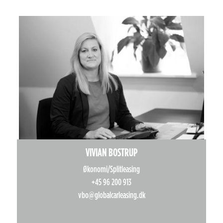
VIVIAN BOSTRUP
Økonomi/Splitleasing
+45 96 200 913
vbo@globalcarleasing.dk