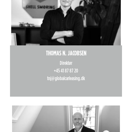
THOMAS N. JACOBSEN
Direktør
+45 41 87 87 20
tnj@globalcarleasing.dk