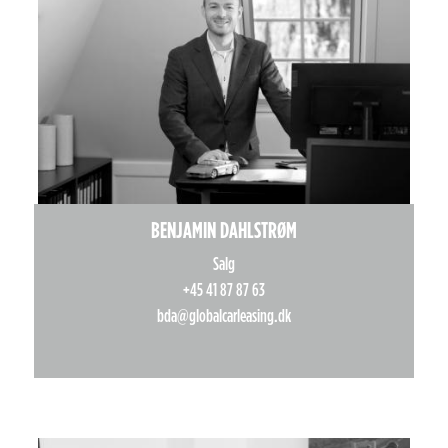
BENJAMIN DAHLSTRØM
Salg
+45 41 87 87 63
bda@globalcarleasing.dk