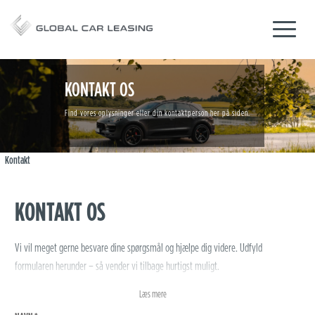
KONTAKT OS
Find vores oplysninger eller din kontaktperson her på siden.
Kontakt
KONTAKT OS
Vi vil meget gerne besvare dine spørgsmål og hjælpe dig videre. Udfyld
formularen herunder – så vender vi tilbage hurtigst muligt.
Læs mere
Du er også velkommen til at kontakte os på telefon
96 200 900
.