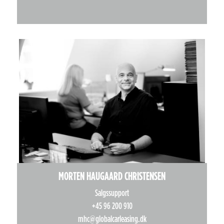
MORTEN HAUGAARD CHRISTENSEN
Salgssupport
+45 96 200 910
mhc@globalcarleasing.dk