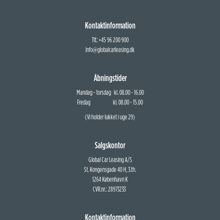
Kontaktinformation
Tlf.: +45 96 200 900
info@globalcarleasing.dk
Åbningstider
Mandag - torsdag kl. 08.00 - 16.00
Fredag kl. 08.00 - 15.00
(Vi holder lukket i uge 29)
Salgskontor
Global Car Leasing A/S
St. Kongensgade 40 H, 3.th.
1264 København K
CVR.nr.: 28973233
Kontaktinformation