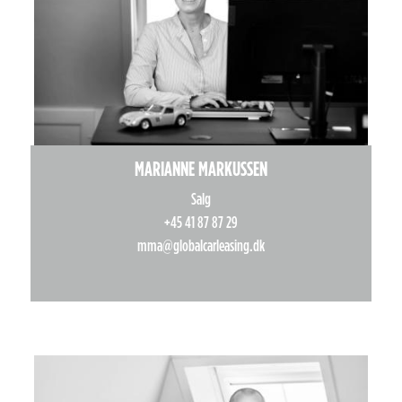
MARIANNE MARKUSSEN
Salg
+45 41 87 87 29
mma@globalcarleasing.dk