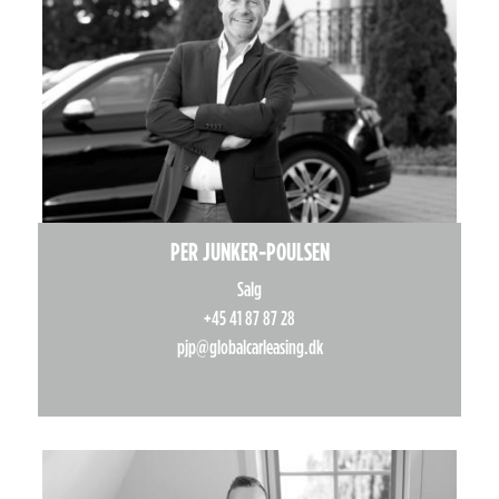
PER JUNKER-POULSEN
Salg
+45 41 87 87 28
pjp@globalcarleasing.dk