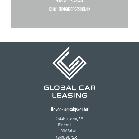
+45 26 93 45 40
knn@globalcarleasing.dk
Hoved- og salgskontor
Global Car Leasing A/S
Råensvej 1
9000 Aalborg
CVR.nr.: 28973233