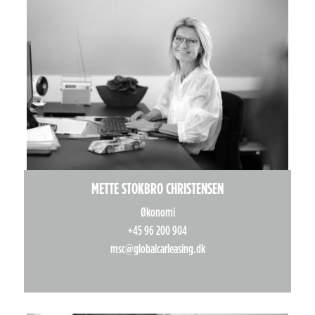
METTE STOKBRO CHRISTENSEN
Økonomi
+45 96 200 904
msc@globalcarleasing.dk