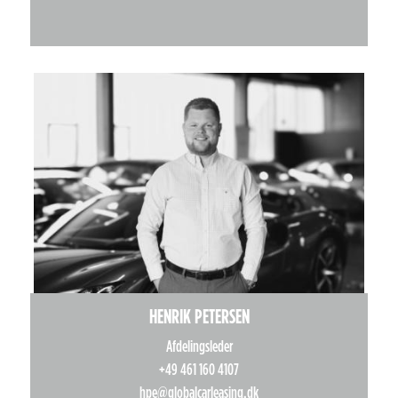
HENRIK PETERSEN
Afdelingsleder
+49 461 160 4107
hpe@globalcarleasing.dk