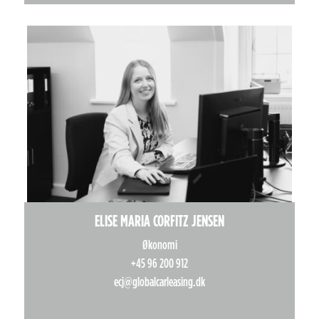
ELISE MARIA CORFITZ JENSEN
Økonomi
+45 96 200 912
ecj@globalcarleasing.dk