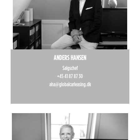
ANDERS HANSEN
Salgschef
+45 41 87 87 30
aha@globalcarleasing.dk