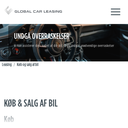
UNDGÅ OVERRASKELSER
Vi kan assisterer dig i købet af din bil, så du undgår unødvendige overraskelser
Leasing
Køb og salg af bil
/
KØB & SALG AF BIL
Køb