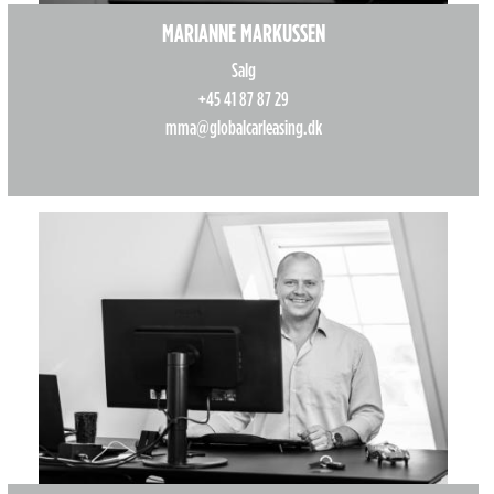
MARIANNE MARKUSSEN
Salg
+45 41 87 87 29
mma@globalcarleasing.dk