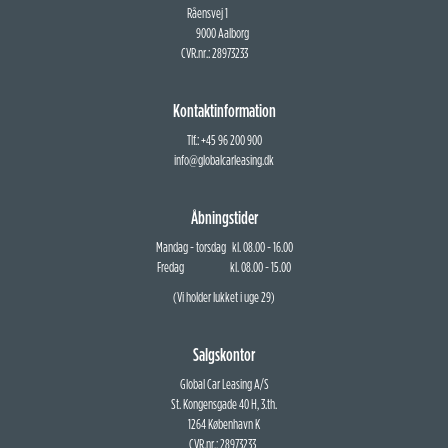
Råensvej 1
9000 Aalborg
CVR.nr.: 28973233
Kontaktinformation
Tlf.: +45 96 200 900
info@globalcarleasing.dk
Åbningstider
Mandag - torsdag kl. 08.00 - 16.00
Fredag kl. 08.00 - 15.00
(Vi holder lukket i uge 29)
Salgskontor
Global Car Leasing A/S
St. Kongensgade 40 H, 3.th.
1264 København K
CVR.nr.: 28973233