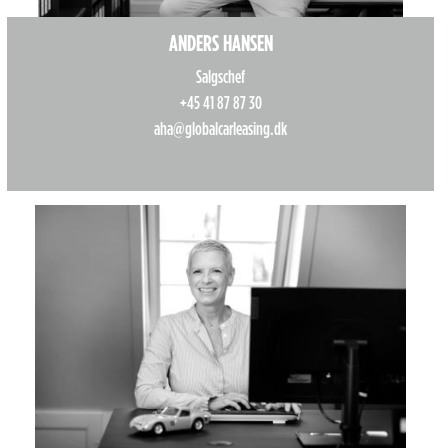
ANDERS HANSEN
Salgschef
+45 41 87 87 30
aha@globalcarleasing.dk