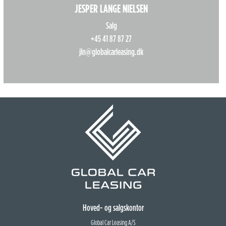
JESPER LANGE NIELSEN
Salg
+45 41 87 87 27
jln@globalcarleasing.dk
Hoved- og salgskontor
Global Car Leasing A/S