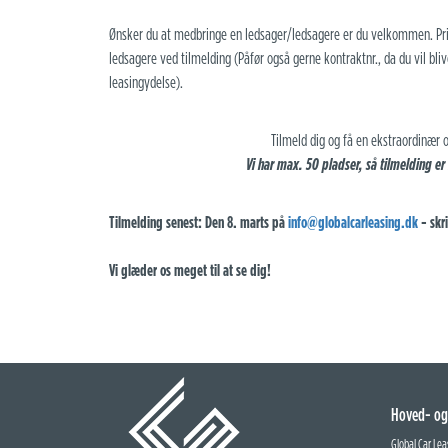
Ønsker du at medbringe en ledsager/ledsagere er du velkommen. Pris 
ledsagere ved tilmelding (Påfør også gerne kontraktnr., da du vil bl
leasingydelse).
Tilmeld dig og få en ekstraordinær 
Vi har max. 50 pladser, så tilmelding er f
Tilmelding senest: Den 8. marts på
info@globalcarleasing.dk
- skr
Vi glæder os meget til at se dig!
Hoved- og
Global Car Lea