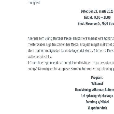
mulighed.
Dato: Den 23. marts 2023
Tid: kl. 17.00 - 21.00
Sted: Kløvervej 5, 7600 Stru
Allerede som 7-årig startede Mikkel sin karriere med at køre GoKarts
mesterskaber. Lige fra starten har Mikkel arbejdet meget målrettet o
store mål var muligheden for at deltage i det store 24 timer Le Mans.
sætte det på sit CV.
Ta' med til en spændende aften fyldt med historier fra racerverden, o
du også få mulighed for at opleve Harman Automotive og teknologi p
Program:
Velkomst
Rundvisning v/Harman Automo
Let spisning v/pølsevogn
Foredrag v/Mikkel
Vi sparker dæk