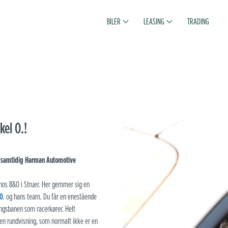
BILER
LEASING
TRADING
el O.!
v samtidig Harman Automotive
 hos B&O i Struer. Her gemmer sig en
 O
. og hans team. Du får en enestående
ngsbanen som racerkører. Helt
en rundvisning, som normalt ikke er en