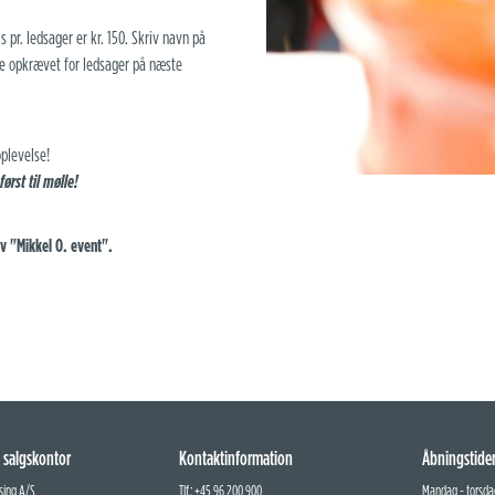
pr. ledsager er kr. 150. Skriv navn på
ive opkrævet for ledsager på næste
oplevelse!
ørst til mølle!
iv "Mikkel O. event".
 salgskontor
Kontaktinformation
Åbningstide
sing A/S
Tlf.: +45 96 200 900
Mandag - torsdag