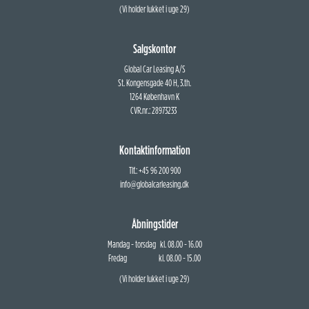
(Vi holder lukket i uge 29)
Salgskontor
Global Car Leasing A/S
St. Kongensgade 40 H, 3.th.
1264 København K
CVR.nr.: 28973233
Kontaktinformation
Tlf.: +45 96 200 900
info@globalcarleasing.dk
Åbningstider
Mandag - torsdag kl. 08.00 - 16.00
Fredag kl. 08.00 - 15.00
(Vi holder lukket i uge 29)