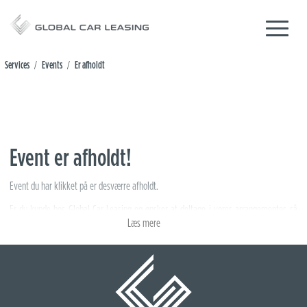
Services
Events
Er afholdt
/
/
Event er afholdt!
Event du har klikket på er desværre afholdt.
Er du kunde hos Global Car Leasing og ønsker at deltage i vores arrangementer, så
Læs mere
sørg for at være tilmeldt vores nyhedsbrev. Det er nemlig her, at alle vores
invitationer kommer ud. OBS! Vi anvender kontraktsnr. ved tilmelding.
Som kunde tilmelder du dig
her