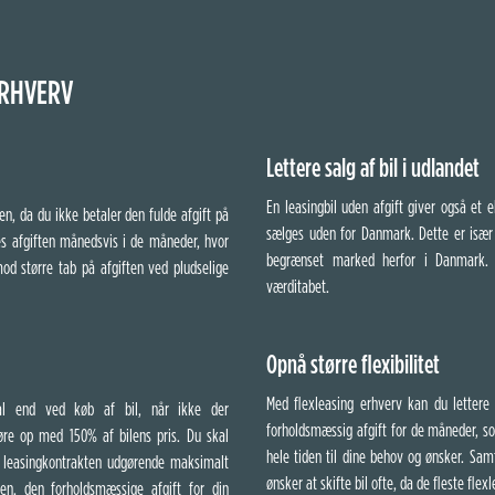
ERHVERV
Lettere salg af bil i udlandet
En leasingbil uden afgift giver også et e
n, da du ikke betaler den fulde afgift på
sælges uden for Danmark. Dette er især 
les afgiften månedsvis i de måneder, hvor
begrænset marked herfor i Danmark. D
mod større tab på afgiften
ved pludselige
værditabet.
Opnå større flexibilitet
Med flexleasing erhverv kan du lettere
tal end ved køb af bil, når ikke der
forholdsmæssig afgift for de måneder, so
dgøre op med 150% af bilens pris. Du skal
hele tiden til dine behov og ønsker.
Samt
 leasingkontrakten udgørende maksimalt
ønsker at skifte bil ofte, da de fleste fle
ien, den forholdsmæssige afgift for din