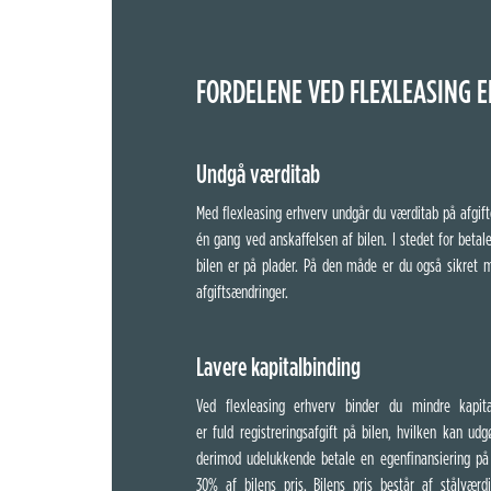
FORDELENE VED FLEXLEASING 
Undgå værditab
Med flexleasing erhverv undgår du værditab på afgifte
én gang ved anskaffelsen af bilen. I stedet for beta
bilen er på plader. På den måde
er du også sikret 
afgiftsændringer.
Lavere kapitalbinding
Ved flexleasing erhverv binder du mindre kapi
er fuld registreringsafgift på bilen, hvilken kan u
derimod udelukkende betale en egenfinansiering på
30% af bilens pris. Bilens pris består af stålværd