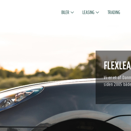
BILER
LEASING
TRADING
FLEXLEA
Vi er et af Dan
siden 2005 både