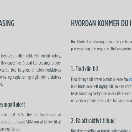
ASING
HVORDAN KOMMER DU 
Hos Global Car Leasing er du i trygge hænd
processen og alle reglerne.
Det er ganske
flexleaset eller købt. Når en bil købes,
 flexleases hos Global Car Leasing, bruger
1. Find din bil
 værdi. Det betyder, at bilen nedskrives
oms og registreringsafgift der afskrives
Find din nye bil enten blandt bilerne fra
vo
ød.
ikke finde den helt rigtige bil, så kan vor
basis køber og sælger de biler i både ind-
netværk og finde præcis den bil, som du ø
asingaftaler?
 maksimalt 30%. Resten finansieres af
2. Få attraktivt tilbud
ale sig at ansøge SKAT om at få lov til at
leasingaftalen.
Når drømmebilen er fundet, udarbejder vi 