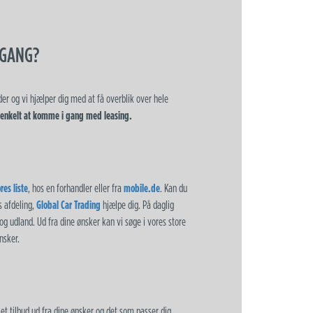
IGANG?
er og vi hjælper dig med at få overblik over hele
 enkelt at komme i gang med leasing.
res liste
, hos en forhandler eller fra
mobile.de
. Kan du
es afdeling,
Global Car Trading
hjælpe dig. På daglig
 og udland. Ud fra dine ønsker kan vi søge i vores store
nsker.
et tilbud ud fra dine ønsker og det som passer dig