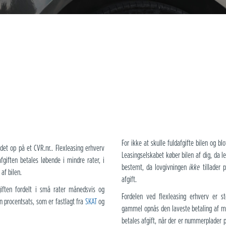
For ikke at skulle fuldafgifte bilen og bl
ndet op på et CVR.nr.. Flexleasing erhverv
Leasingselskabet køber bilen af dig, da l
giften betales løbende i mindre rater, i
bestemt, da lovgivningen
ikke
tillader 
 af bilen.
afgift.
giften fordelt i små rater månedsvis og
Fordelen ved flexleasing erhverv er s
en procentsats, som er fastlagt fra
SKAT
og
gammel opnås den laveste betaling af mån
betales afgift, når der er nummerplader på