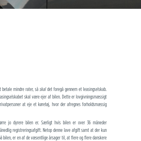
ot betale mindre rater, så
skal
det foregå gennem et leasingselskab.
easingselskabet skal være ejer af bilen. Dette er lovgivningsmæssigt
privatpersoner at eje et køretøj, hvor der afregnes forholdsmæssig
tørre jo dyrere bilen er. Særligt hvis bilen er over 36 måneder
edlig registreringsafgift. Netop denne lave afgift samt at der kun
 bilen, er en af de væsentlige årsager til, at flere og flere danskere