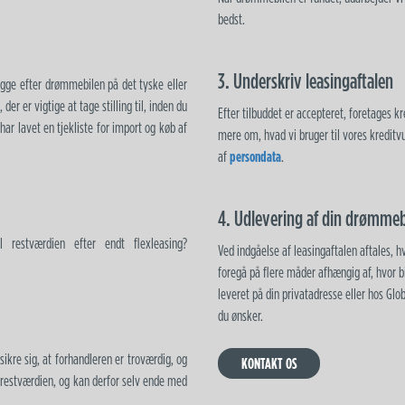
bedst.
3. Underskriv leasingaftalen
kigge efter drømmebilen på det tyske eller
der er vigtige at tage stilling til, inden du
Efter tilbuddet er accepteret, foretages k
 har lavet en tjekliste for import og køb af
mere om, hvad vi bruger til vores kreditv
af
persondata
.
4. Udlevering af din drømmeb
l restværdien efter endt flexleasing?
Ved indgåelse af leasingaftalen aftales, 
foregå på flere måder afhængig af, hvor b
leveret på din privatadresse eller hos Glob
du ønsker.
sikre sig, at forhandleren er troværdig, og
KONTAKT OS
 restværdien, og kan derfor selv ende med