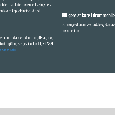
å bilen samt den løbende leasingydelse.
n lavere kapitalbinding i din bil.
Billigere at køre i drømmebil
De mange økonomiske fordele og den lavere
drømmebilen.
 bilen i udlandet uden et afgiftstab, i og
fuld afgift og sælges i udlandet, vil SKAT
n søges retur
.