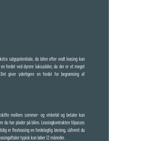
kstra salgspotentiale, da bilen efter endt leasing kan
en fordel ved dyrere luksusbiler, da der er et meget
et giver yderligere en fordel for begrænsing af
 skifte mellem sommer- og vinterbil og betaler kun
m du har plader på bilen. Leasingkontrakten tilpasses
idig er flexleasing en fordelagtig løsning, såfremt du
xleasingaftaler typisk kun løber 12 måneder.