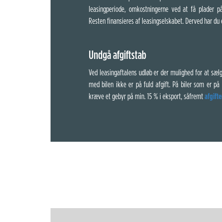
leasingperiode, omkostningerne ved at få plader p
Resten finansieres af leasingselskabet. Derved har du e
Undgå afgiftstab
Ved leasingaftalens udløb er der mulighed for at sælge
med bilen ikke er på fuld afgift. På biler som er på 
kræve et gebyr på min. 15 % i eksport, såfremt
afgifte