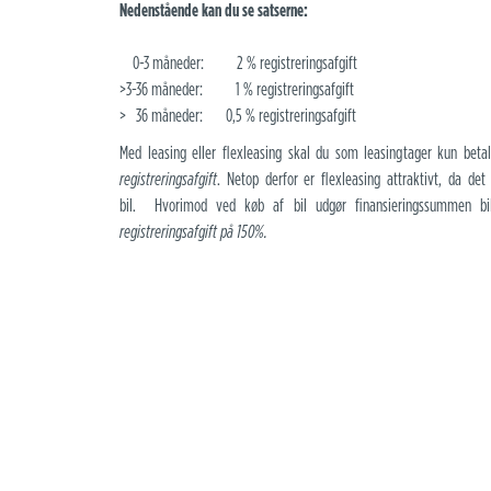
Nedenstående kan du se satserne:
0-3 måneder: 2 % registreringsafgift
>3-36 måneder: 1 % registreringsafgift
> 36 måneder: 0,5 % registreringsafgift
Med leasing eller flexleasing skal du som leasingtager kun betale
registreringsafgift
. Netop derfor er flexleasing attraktivt, da det
bil. Hvorimod ved køb af bil udgør finansieringssummen bil
registreringsafgift på 150%.