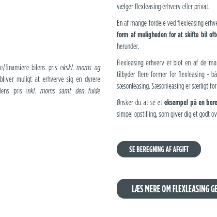
vælger flexleasing erhverv eller privat.
En af mange fordele ved flexleasing erh
form af muligheden for at skifte bil oft
herunder.
Flexleasing erhverv er blot en af de ma
/finansiere bilens pris e
kskl. moms og
tilbyder flere former for flexleasing - b
 bliver muligt at erhverve sig en dyrere
sæsonleasing. Sæsonleasing er særligt for
ens pris i
nkl. moms samt den fulde
Ønsker du at se et
eksempel på en bereg
simpel opstilling, som giver dig et godt ov
SE BEREGNING AF AFGIFT
LÆS MERE OM FLEXLEASING G