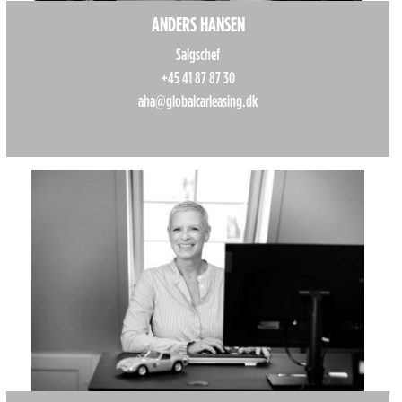
ANDERS HANSEN
Salgschef
+45 41 87 87 30
aha@globalcarleasing.dk