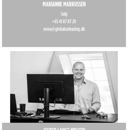
MARIANNE MARKUSSEN
Salg
+45 41 87 87 29
mma@globalcarleasing.dk