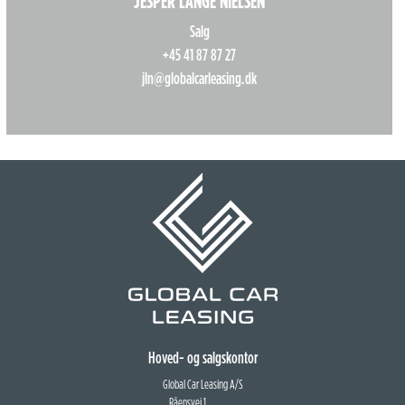
JESPER LANGE NIELSEN
Salg
+45 41 87 87 27
jln@globalcarleasing.dk
Hoved- og salgskontor
Global Car Leasing A/S
Råensvej 1