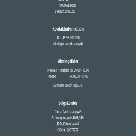
9000 Aalborg
CVR.nr.: 28973233
Kontaktinformation
Tlf.: +45 96 200 900
info@globalcarleasing.dk
Åbningstider
Mandag - torsdag kl. 08.00 - 16.00
Fredag kl. 08.00 - 15.00
(Vi holder lukket i uge 29)
Salgskontor
Global Car Leasing A/S
St. Kongensgade 40 H, 3.th.
1264 København K
CVR.nr.: 28973233