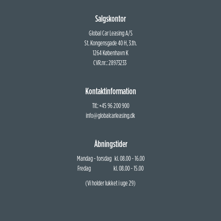
Salgskontor
Global Car Leasing A/S
St. Kongensgade 40 H, 3.th.
1264 København K
CVR.nr.: 28973233
Kontaktinformation
Tlf.: +45 96 200 900
info@globalcarleasing.dk
Åbningstider
Mandag - torsdag kl. 08.00 - 16.00
Fredag kl. 08.00 - 15.00
(Vi holder lukket i uge 29)