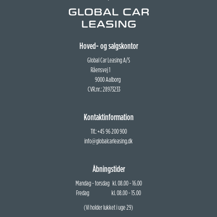
Hoved- og salgskontor
Global Car Leasing A/S
Råensvej 1
9000 Aalborg
CVR.nr.: 28973233
Kontaktinformation
Tlf.: +45 96 200 900
info@globalcarleasing.dk
Åbningstider
Mandag - torsdag kl. 08.00 - 16.00
Fredag kl. 08.00 - 15.00
(Vi holder lukket i uge 29)