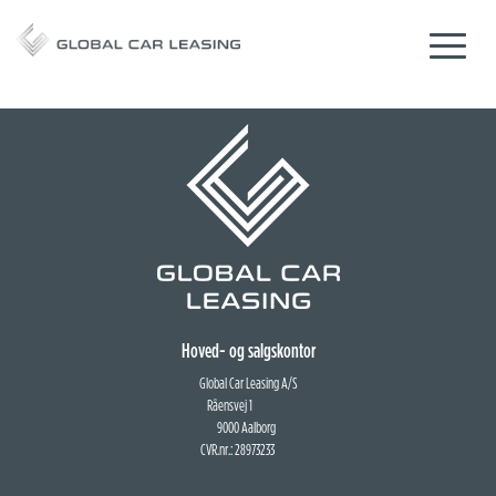
Hoved- og salgskontor
Global Car Leasing A/S
Råensvej 1
9000 Aalborg
CVR.nr.: 28973233